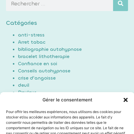
Catégories
anti-stress
Arret tabac
bibliographie autohypnose
bracelet lithotherapie
Confiance en soi
Conseils autohypnose
crise d'angoisse
deuil
Douleur
Formation Auto-hypnose
Gérer le consentement
hypnose
Pour offrir les meilleures expériences, nous utilisons des cookies pour
maigrir / perte de poids
stocker et/ou accéder aux informations des appareils. Le fait d'y
Non classé
consentir nous permettra de traiter des données telles que le
poids du passé
comportement de navigation ou les ID uniques sur ce site. Le fait de ne
pas consentir ou de retirer son consentement peut avoir un effet négatif