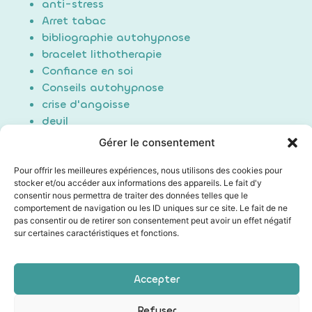
anti-stress
Arret tabac
bibliographie autohypnose
bracelet lithotherapie
Confiance en soi
Conseils autohypnose
crise d'angoisse
deuil
Douleur
Gérer le consentement
Formation Auto-hypnose
hypnose
Pour offrir les meilleures expériences, nous utilisons des cookies pour
stocker et/ou accéder aux informations des appareils. Le fait d'y
maigrir / perte de poids
consentir nous permettra de traiter des données telles que le
Non classé
comportement de navigation ou les ID uniques sur ce site. Le fait de ne
poids du passé
pas consentir ou de retirer son consentement peut avoir un effet négatif
sur certaines caractéristiques et fonctions.
Sommeil/Dormir
Technique auto hypnose
Technique d'induction
Accepter
Les mentions légales
|
Conditions générales de vente
Refuser