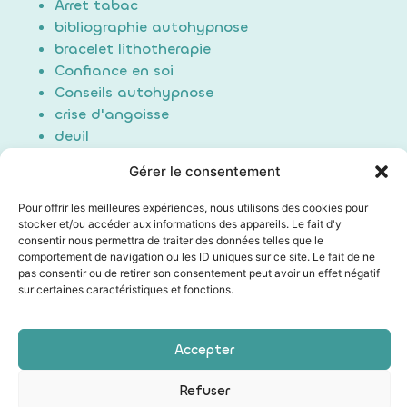
Arret tabac
bibliographie autohypnose
bracelet lithotherapie
Confiance en soi
Conseils autohypnose
crise d'angoisse
deuil
Douleur
Gérer le consentement
Formation Auto-hypnose
hypnose
Pour offrir les meilleures expériences, nous utilisons des cookies pour
maigrir / perte de poids
stocker et/ou accéder aux informations des appareils. Le fait d'y
consentir nous permettra de traiter des données telles que le
Non classé
comportement de navigation ou les ID uniques sur ce site. Le fait de ne
poids du passé
pas consentir ou de retirer son consentement peut avoir un effet négatif
Sommeil/Dormir
sur certaines caractéristiques et fonctions.
Technique auto hypnose
Technique d'induction
Accepter
Les mentions légales
|
Conditions générales de vente
Refuser
|
Politique de confidentialité
|
Mon compte