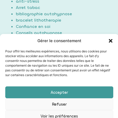
anti-stress
Arret tabac
bibliographie autohypnose
bracelet lithotherapie
Confiance en soi
Conseils autohypnose
crise d'angoisse
Gérer le consentement
deuil
Douleur
Pour offrir les meilleures expériences, nous utilisons des cookies pour
stocker et/ou accéder aux informations des appareils. Le fait d'y
Formation Auto-hypnose
consentir nous permettra de traiter des données telles que le
hypnose
comportement de navigation ou les ID uniques sur ce site. Le fait de ne
maigrir / perte de poids
pas consentir ou de retirer son consentement peut avoir un effet négatif
sur certaines caractéristiques et fonctions.
Non classé
poids du passé
Sommeil/Dormir
Accepter
Technique auto hypnose
Technique d'induction
Refuser
Voir les préférences
Les mentions légales
|
Conditions générales de vente