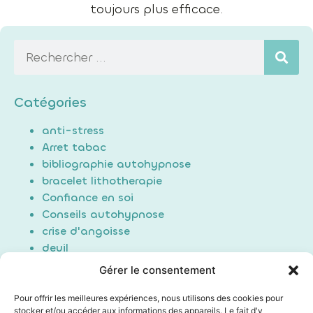
toujours plus efficace.
Catégories
anti-stress
Arret tabac
bibliographie autohypnose
bracelet lithotherapie
Confiance en soi
Conseils autohypnose
crise d'angoisse
deuil
Douleur
Gérer le consentement
Formation Auto-hypnose
hypnose
Pour offrir les meilleures expériences, nous utilisons des cookies pour
stocker et/ou accéder aux informations des appareils. Le fait d'y