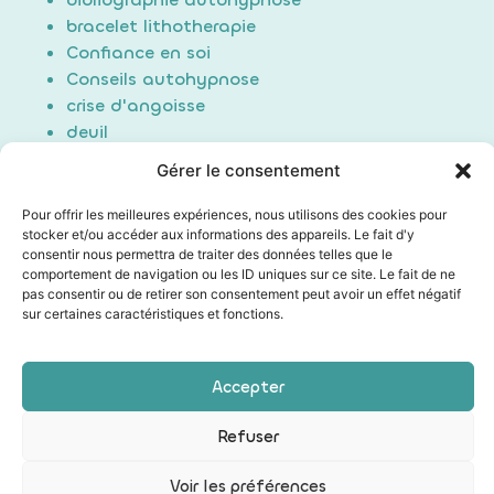
bracelet lithotherapie
Confiance en soi
Conseils autohypnose
crise d'angoisse
deuil
Douleur
Gérer le consentement
Formation Auto-hypnose
hypnose
Pour offrir les meilleures expériences, nous utilisons des cookies pour
stocker et/ou accéder aux informations des appareils. Le fait d'y
maigrir / perte de poids
consentir nous permettra de traiter des données telles que le
Non classé
comportement de navigation ou les ID uniques sur ce site. Le fait de ne
poids du passé
pas consentir ou de retirer son consentement peut avoir un effet négatif
sur certaines caractéristiques et fonctions.
Sommeil/Dormir
Technique auto hypnose
Technique d'induction
Accepter
Les mentions légales
|
Conditions générales de vente
Refuser
|
Politique de confidentialité
|
Mon compte
Voir les préférences