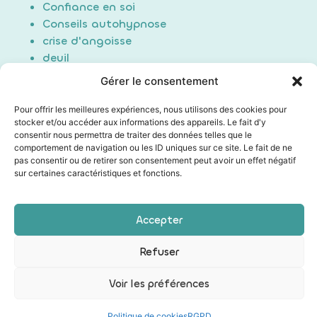
Confiance en soi
Conseils autohypnose
crise d'angoisse
deuil
Douleur
Gérer le consentement
Formation Auto-hypnose
hypnose
Pour offrir les meilleures expériences, nous utilisons des cookies pour
stocker et/ou accéder aux informations des appareils. Le fait d'y
maigrir / perte de poids
consentir nous permettra de traiter des données telles que le
Non classé
comportement de navigation ou les ID uniques sur ce site. Le fait de ne
poids du passé
pas consentir ou de retirer son consentement peut avoir un effet négatif
sur certaines caractéristiques et fonctions.
Sommeil/Dormir
Technique auto hypnose
Technique d'induction
Accepter
Les mentions légales
|
Conditions générales de vente
Refuser
|
Politique de confidentialité
|
Mon compte
Voir les préférences
La Web Fabrik
| Création web et SEO
Politique de cookies
RGPD