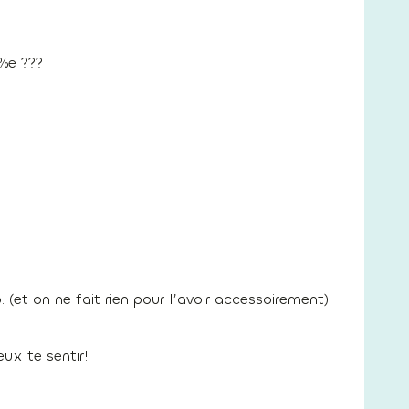
&%e ???
(et on ne fait rien pour l’avoir accessoirement).
ux te sentir!