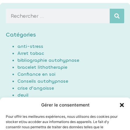
Catégories
anti-stress
Arret tabac
bibliographie autohypnose
bracelet lithotherapie
Confiance en soi
Conseils autohypnose
crise d'angoisse
deuil
Douleur
Gérer le consentement
Formation Auto-hypnose
hypnose
Pour offrir les meilleures expériences, nous utilisons des cookies pour
stocker et/ou accéder aux informations des appareils. Le fait d'y
maigrir / perte de poids
consentir nous permettra de traiter des données telles que le
Non classé