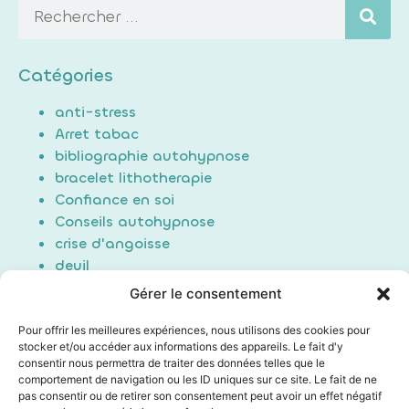
Catégories
anti-stress
Arret tabac
bibliographie autohypnose
bracelet lithotherapie
Confiance en soi
Conseils autohypnose
crise d'angoisse
deuil
Douleur
Gérer le consentement
Formation Auto-hypnose
hypnose
Pour offrir les meilleures expériences, nous utilisons des cookies pour
stocker et/ou accéder aux informations des appareils. Le fait d'y
maigrir / perte de poids
consentir nous permettra de traiter des données telles que le
Non classé
comportement de navigation ou les ID uniques sur ce site. Le fait de ne
poids du passé
pas consentir ou de retirer son consentement peut avoir un effet négatif