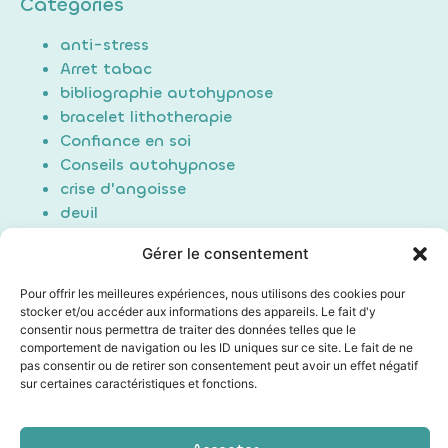
Catégories
anti-stress
Arret tabac
bibliographie autohypnose
bracelet lithotherapie
Confiance en soi
Conseils autohypnose
crise d'angoisse
deuil
Douleur
Gérer le consentement
Formation Auto-hypnose
hypnose
Pour offrir les meilleures expériences, nous utilisons des cookies pour
maigrir / perte de poids
stocker et/ou accéder aux informations des appareils. Le fait d'y
consentir nous permettra de traiter des données telles que le
Non classé
comportement de navigation ou les ID uniques sur ce site. Le fait de ne
poids du passé
pas consentir ou de retirer son consentement peut avoir un effet négatif
Sommeil/Dormir
sur certaines caractéristiques et fonctions.
Technique auto hypnose
Technique d'induction