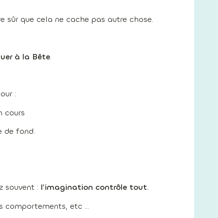
re sûr que cela ne cache pas autre chose.
uer à la Bête
.
our :
n cours
e de fond.
ez souvent :
l’imagination contrôle tout.
os comportements, etc …