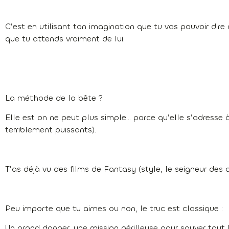
C’est en utilisant ton imagination que tu vas pouvoir dir
que tu attends vraiment de lui.
La méthode de la bête ?
Elle est on ne peut plus simple… parce qu’elle s’adresse à
terriblement puissants).
T’as déjà vu des films de Fantasy (style, le seigneur des
Peu importe que tu aimes ou non, le truc est classique :
Un grand danger, une mission périlleuse pour sauver tou