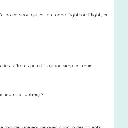
e à ton cerveau qui est en mode Fight-or-Flight, ce
 des réflexes primitifs (donc simples, mais
 anneaux et autres) ?
t le monde, une équipe avec chacun des talents