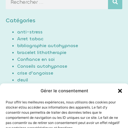
Catégories
anti-stress
Arret tabac
bibliographie autohypnose
bracelet lithotherapie
Confiance en soi
Conseils autohypnose
crise d'angoisse
deuil
Douleur
Gérer le consentement
Formation Auto-hypnose
hypnose
Pour offrir les meilleures expériences, nous utilisons des cookies pour
maigrir / perte de poids
stocker et/ou accéder aux informations des appareils. Le fait d'y
consentir nous permettra de traiter des données telles que le
Non classé
comportement de navigation ou les ID uniques sur ce site. Le fait de ne
poids du passé
pas consentir ou de retirer son consentement peut avoir un effet négatif
Sommeil/Dormir
sur certaines caractéristiques et fonctions.