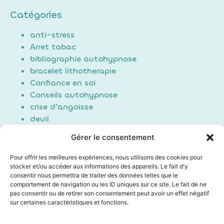
Catégories
anti-stress
Arret tabac
bibliographie autohypnose
bracelet lithotherapie
Confiance en soi
Conseils autohypnose
crise d'angoisse
deuil
Douleur
Gérer le consentement
Formation Auto-hypnose
hypnose
Pour offrir les meilleures expériences, nous utilisons des cookies pour
maigrir / perte de poids
stocker et/ou accéder aux informations des appareils. Le fait d'y
consentir nous permettra de traiter des données telles que le
Non classé
comportement de navigation ou les ID uniques sur ce site. Le fait de ne
poids du passé
pas consentir ou de retirer son consentement peut avoir un effet négatif
Sommeil/Dormir
sur certaines caractéristiques et fonctions.
Technique auto hypnose