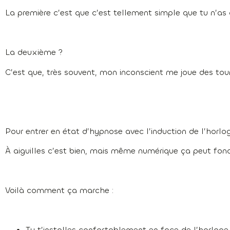
La première c’est que c’est tellement simple que tu n’as q
La deuxième ?
C’est que, très souvent, mon inconscient me joue des tours
Pour entrer en état d’hypnose avec l’induction de l’horlog
À aiguilles c’est bien, mais même numérique ça peut foncti
Voilà comment ça marche :
Tu t’installes confortablement en face de l’horloge.