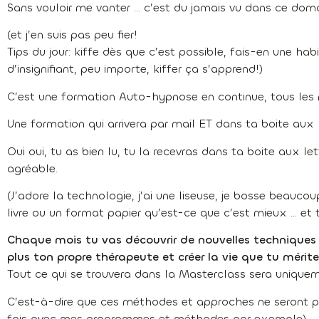
Sans vouloir me vanter … c’est du jamais vu dans ce doma
(et j’en suis pas peu fier!
Tips du jour: kiffe dès que c’est possible, fais-en une ha
d’insignifiant, peu importe, kiffer ça s’apprend!)
C’est une formation Auto-hypnose en continue, tous les 
Une formation qui arrivera par mail ET dans ta boite aux l
Oui oui, tu as bien lu, tu la recevras dans ta boite aux le
agréable.
(J’adore la technologie, j’ai une liseuse, je bosse beauc
livre ou un format papier qu’est-ce que c’est mieux … et 
Chaque mois tu vas découvrir de nouvelles techniques 
plus ton propre thérapeute et créer la vie que tu mérite
Tout ce qui se trouvera dans la Masterclass sera unique
C’est-à-dire que ces méthodes et approches ne seront pas
fais avec mes programmes et méthodes par exemple).