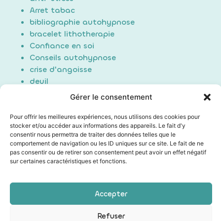
Arret tabac
bibliographie autohypnose
bracelet lithotherapie
Confiance en soi
Conseils autohypnose
crise d'angoisse
deuil
Douleur
Gérer le consentement
Formation Auto-hypnose
hypnose
Pour offrir les meilleures expériences, nous utilisons des cookies pour
stocker et/ou accéder aux informations des appareils. Le fait d'y
maigrir / perte de poids
consentir nous permettra de traiter des données telles que le
Non classé
comportement de navigation ou les ID uniques sur ce site. Le fait de ne
poids du passé
pas consentir ou de retirer son consentement peut avoir un effet négatif
sur certaines caractéristiques et fonctions.
Sommeil/Dormir
Technique auto hypnose
Technique d'induction
Accepter
Les mentions légales
|
Conditions générales de vente
Refuser