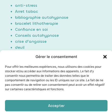
anti-stress
Arret tabac
bibliographie autohypnose
bracelet lithotherapie
Confiance en soi
Conseils autohypnose
crise d'angoisse
deuil
Douleur
Gérer le consentement
Formation Auto-hypnose
hypnose
Pour offrir les meilleures expériences, nous utilisons des cookies pour
maigrir / perte de poids
stocker et/ou accéder aux informations des appareils. Le fait d'y
consentir nous permettra de traiter des données telles que le
Non classé
comportement de navigation ou les ID uniques sur ce site. Le fait de ne
poids du passé
pas consentir ou de retirer son consentement peut avoir un effet négatif
Sommeil/Dormir
sur certaines caractéristiques et fonctions.
Technique auto hypnose
Technique d'induction
Accepter