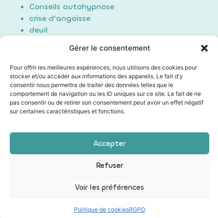
Conseils autohypnose
crise d'angoisse
deuil
Douleur
Gérer le consentement
Formation Auto-hypnose
hypnose
Pour offrir les meilleures expériences, nous utilisons des cookies pour
maigrir / perte de poids
stocker et/ou accéder aux informations des appareils. Le fait d'y
consentir nous permettra de traiter des données telles que le
Non classé
comportement de navigation ou les ID uniques sur ce site. Le fait de ne
poids du passé
pas consentir ou de retirer son consentement peut avoir un effet négatif
Sommeil/Dormir
sur certaines caractéristiques et fonctions.
Technique auto hypnose
Technique d'induction
Accepter
Les mentions légales
|
Conditions générales de vente
Refuser
|
Politique de confidentialité
|
Mon compte
Voir les préférences
La Web Fabrik
| Création web et SEO
Politique de cookies
RGPD