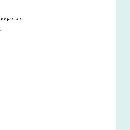
aque jour.
.