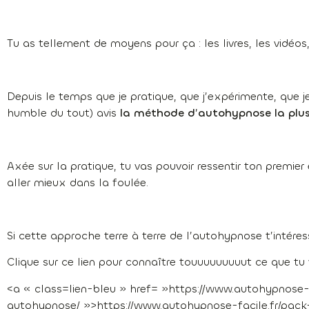
Tu as tellement de moyens pour ça : les livres, les vidéos
Depuis le temps que je pratique, que j’expérimente, que je
humble du tout) avis
la méthode d’autohypnose la plus
Axée sur la pratique, tu vas pouvoir ressentir ton premi
aller mieux dans la foulée.
Si cette approche terre à terre de l’autohypnose t’intéres
Clique sur ce lien pour connaître touuuuuuuuut ce que tu
<a « class=lien-bleu » href= »https://www.autohypnose-
autohypnose/ »>https://www.autohypnose-facile.fr/pac