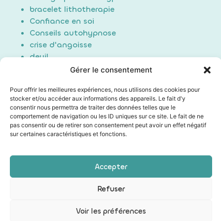
bracelet lithotherapie
Confiance en soi
Conseils autohypnose
crise d'angoisse
deuil
Douleur
Gérer le consentement
Formation Auto-hypnose
Pour offrir les meilleures expériences, nous utilisons des cookies pour
hypnose
stocker et/ou accéder aux informations des appareils. Le fait d'y
maigrir / perte de poids
consentir nous permettra de traiter des données telles que le
Non classé
comportement de navigation ou les ID uniques sur ce site. Le fait de ne
pas consentir ou de retirer son consentement peut avoir un effet négatif
poids du passé
sur certaines caractéristiques et fonctions.
Sommeil/Dormir
Technique auto hypnose
Technique d'induction
Accepter
Refuser
Les mentions légales
|
Conditions générales de vente
|
Politique de confidentialité
|
Mon compte
Voir les préférences
La Web Fabrik
| Création web et SEO