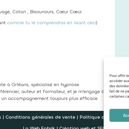
uage, Coton , Bisounours, Cœur Cœur.
vant
comme tu le comprendras en lisant ceci
)
Pour offrir 
accéder aux 
te à Orléans, spécialisé en hypnose
des données 
rencier, auteur et formateur, et je m'engage à
fait de ne p
certaines ca
r un accompagnement toujours plus efficace.
Ac
s
|
Conditions générales de vente
|
Politique de confident
La Web Fabrik
| Création web et SEO