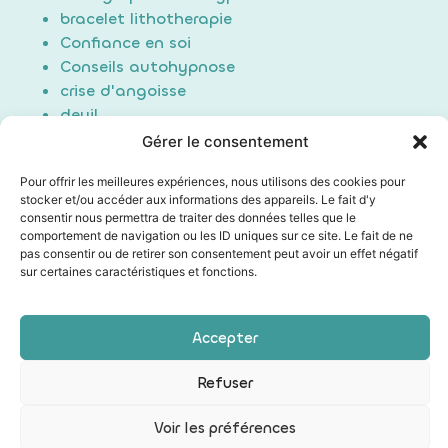
bracelet lithotherapie
Confiance en soi
Conseils autohypnose
crise d'angoisse
deuil
Douleur
Gérer le consentement
Formation Auto-hypnose
Pour offrir les meilleures expériences, nous utilisons des cookies pour
hypnose
stocker et/ou accéder aux informations des appareils. Le fait d'y
maigrir / perte de poids
consentir nous permettra de traiter des données telles que le
Non classé
comportement de navigation ou les ID uniques sur ce site. Le fait de ne
pas consentir ou de retirer son consentement peut avoir un effet négatif
poids du passé
sur certaines caractéristiques et fonctions.
Sommeil/Dormir
Technique auto hypnose
Technique d'induction
Accepter
Refuser
Les mentions légales
|
Conditions générales de vente
|
Politique de confidentialité
|
Mon compte
Voir les préférences
La Web Fabrik
| Création web et SEO