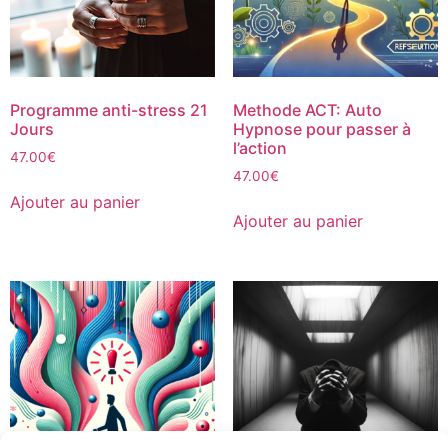
Programme anti-stress 21
Methode ACT: Auto
Jours
Hypnose pour passer à
l’action
47.00
€
47.00
€
Ajouter au panier
Ajouter au panier