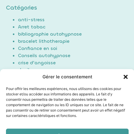
Catégories
anti-stress
Arret tabac
bibliographie autohypnose
bracelet lithotherapie
Confiance en soi
Conseils autohypnose
crise d'angoisse
deuil
Gérer le consentement
Douleur
Formation Auto-hypnose
Pour offrir les meilleures expériences, nous utilisons des cookies pour
hypnose
stocker et/ou accéder aux informations des appareils. Le fait d'y
maigrir / perte de poids
consentir nous permettra de traiter des données telles que le
comportement de navigation ou les ID uniques sur ce site. Le fait de ne
Non classé
pas consentir ou de retirer son consentement peut avoir un effet négatif
poids du passé
sur certaines caractéristiques et fonctions.
Sommeil/Dormir
Technique auto hypnose