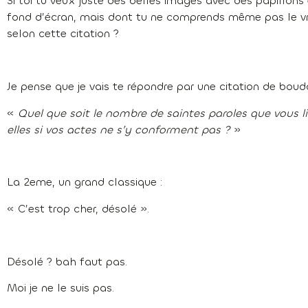
Si toi tu veux juste des belles images avec des papillons
fond d’écran, mais dont tu ne comprends même pas le vra
selon cette citation ?
Je pense que je vais te répondre par une citation de bou
«
Quel que soit le nombre de saintes paroles que vous l
elles si vos actes ne s’y conforment pas ?
»
La 2eme, un grand classique :
« C’est trop cher, désolé ».
Désolé ? bah faut pas.
Moi je ne le suis pas.