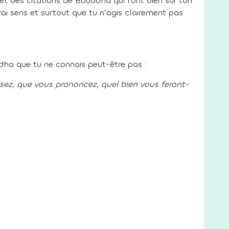
 et des citations de Bouddha qui font bien sur ton
i sens et surtout que tu n’agis clairement pas
ddha que tu ne connais peut-être pas :
isez, que vous prononcez, quel bien vous feront-