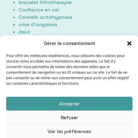
bracelet lithotherapie
Confiance en soi
Conseils autohypnose
crise d'angoisse
deuil
Douleur
Gérer le consentement
Formation Auto-hypnose
hypnose
Pour offrir les meilleures expériences, nous utilisons des cookies pour
maigrir / perte de poids
stocker et/ou accéder aux informations des appareils. Le fait d'y
consentir nous permettra de traiter des données telles que le
Non classé
comportement de navigation ou les ID uniques sur ce site. Le fait de ne
poids du passé
pas consentir ou de retirer son consentement peut avoir un effet négatif
Sommeil/Dormir
sur certaines caractéristiques et fonctions.
Technique auto hypnose
Technique d'induction
Accepter
Les mentions légales
|
Conditions générales de vente
Refuser
|
Politique de confidentialité
|
Mon compte
Voir les préférences
La Web Fabrik
| Création web et SEO