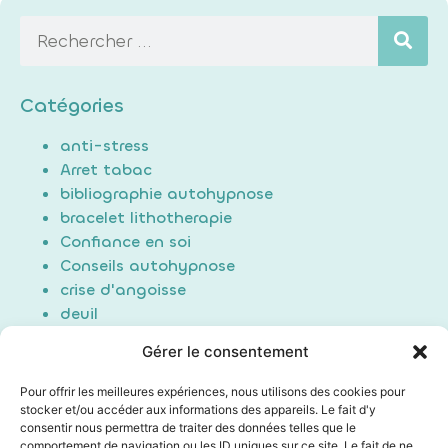
Catégories
anti-stress
Arret tabac
bibliographie autohypnose
bracelet lithotherapie
Confiance en soi
Conseils autohypnose
crise d'angoisse
deuil
Douleur
Gérer le consentement
Formation Auto-hypnose
hypnose
Pour offrir les meilleures expériences, nous utilisons des cookies pour
maigrir / perte de poids
stocker et/ou accéder aux informations des appareils. Le fait d'y
consentir nous permettra de traiter des données telles que le
Non classé
comportement de navigation ou les ID uniques sur ce site. Le fait de ne