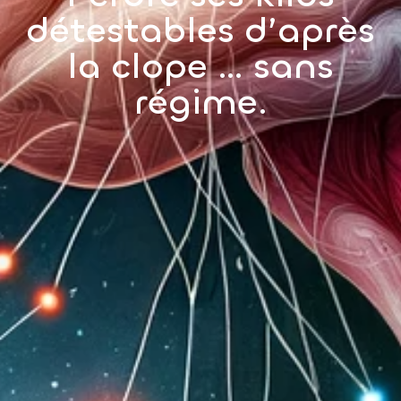
détestables d’après
la clope … sans
régime.