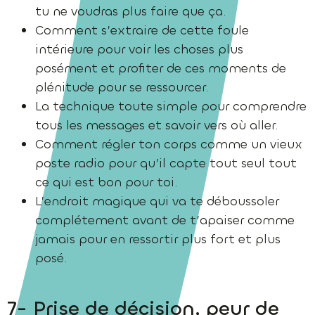
tu ne voudras plus faire que ça.
Comment s’extraire de cette foule
intérieure pour voir les choses plus
posément et profiter de ces moments de
plénitude pour se ressourcer.
La technique toute simple pour comprendre
tous les messages et savoir vers où aller.
Comment régler ton corps comme un vieux
poste radio pour qu’il capte tout seul tout
ce qui est bon pour toi.
L’endroit magique qui va te déboussoler
complétement avant de t’apaiser comme
jamais pour en ressortir plus fort et plus
posé.
7- Prise de décision, peur de