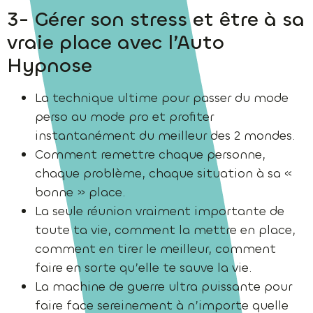
3- Gérer son stress et être à sa
vraie place avec l’Auto
Hypnose
La technique ultime pour passer du mode
perso au mode pro et profiter
instantanément du meilleur des 2 mondes.
Comment remettre chaque personne,
chaque problème, chaque situation à sa «
bonne » place.
La seule réunion vraiment importante de
toute ta vie, comment la mettre en place,
comment en tirer le meilleur, comment
faire en sorte qu’elle te sauve la vie.
La machine de guerre ultra puissante pour
faire face sereinement à n’importe quelle