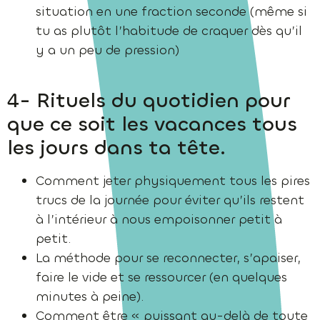
situation en une fraction seconde (même si
tu as plutôt l’habitude de craquer dès qu’il
y a un peu de pression)
4- Rituels du quotidien pour
que ce soit les vacances tous
les jours dans ta tête.
Comment jeter physiquement tous les pires
trucs de la journée pour éviter qu’ils restent
à l’intérieur à nous empoisonner petit à
petit.
La méthode pour se reconnecter, s’apaiser,
faire le vide et se ressourcer (en quelques
minutes à peine).
Comment être « puissant au-delà de toute