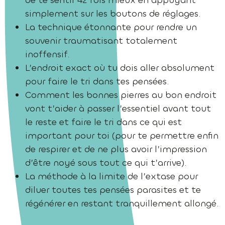
simplement sur les boutons de réglages.
La technique étonnante pour rendre un
souvenir traumatisant totalement
inoffensif.
L’endroit exact où tu dois aller absolument
pour faire le tri dans tes pensées.
Comment les bonnes pierres au bon endroit
vont t’aider à passer l’essentiel avant tout
le reste et faire le tri dans ce qui est
important pour toi (pour te permettre enfin
de respirer et de ne plus avoir l’impression
d’être noyé sous tout ce qui t’arrive).
La méthode à la limite de l’extase pour
diluer toutes tes pensées parasites et te
régénérer en restant tranquillement allongé.