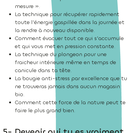
mesure ».
La technique pour récupérer rapidement
toute l’énergie gaspillée dans la journée et
la rendre à nouveau disponible.
Comment évacuer tout ce qui s’accumule
et qui vous met en pression constante.
La technique du plongeon pour une
fraicheur intérieure même en temps de
canicule dans ta tête.
La bougie anti-stress par excellence que tu
ne trouveras jamais dans aucun magasin
bio.
Comment cette force de la nature peut te
faire le plus grand bien.
5- Devenir qui tu es vraiment,