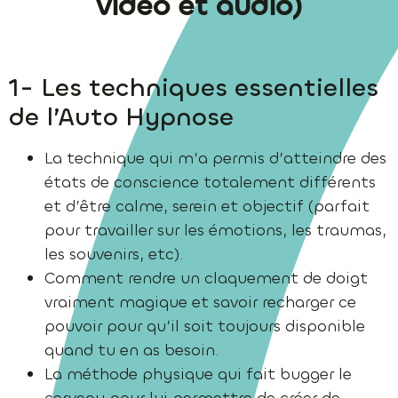
vidéo et audio)
1- Les techniques essentielles
de l’Auto Hypnose
La technique qui m’a permis d’atteindre des
états de conscience totalement différents
et d’être calme, serein et objectif (parfait
pour travailler sur les émotions, les traumas,
les souvenirs, etc).
Comment rendre un claquement de doigt
vraiment magique et savoir recharger ce
pouvoir pour qu’il soit toujours disponible
quand tu en as besoin.
La méthode physique qui fait bugger le