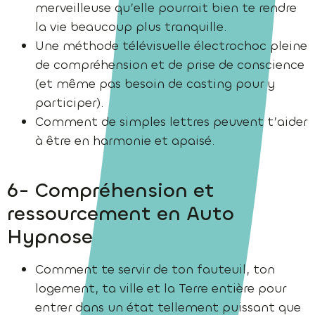
merveilleuse qu’elle pourrait bien te rendre
la vie beaucoup plus tranquille.
Une méthode télévisuelle électrochoc pleine
de compréhension et de prise de conscience
(et même pas besoin de casting pour y
participer).
Comment de simples lettres peuvent t’aider
à être en harmonie et apaisé.
6- Compréhension et
ressourcement en Auto
Hypnose
Comment te servir de ton fauteuil, ton
logement, ta ville et la Terre entière pour
entrer dans un état tellement puissant que