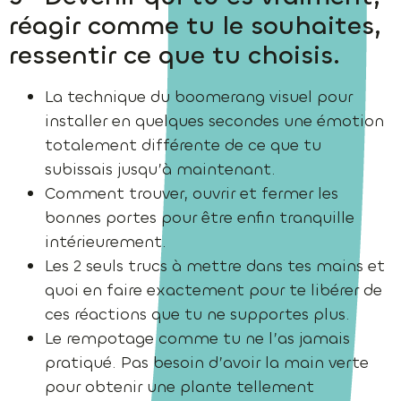
réagir comme tu le souhaites,
ressentir ce que tu choisis.
La technique du boomerang visuel pour
installer en quelques secondes une émotion
totalement différente de ce que tu
subissais jusqu’à maintenant.
Comment trouver, ouvrir et fermer les
bonnes portes pour être enfin tranquille
intérieurement.
Les 2 seuls trucs à mettre dans tes mains et
quoi en faire exactement pour te libérer de
ces réactions que tu ne supportes plus.
Le rempotage comme tu ne l’as jamais
pratiqué. Pas besoin d’avoir la main verte
pour obtenir une plante tellement