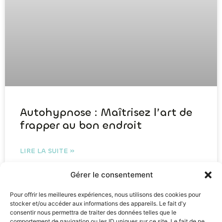
Autohypnose : Maîtrisez l’art de
frapper au bon endroit
LIRE LA SUITE »
Gérer le consentement
Pour offrir les meilleures expériences, nous utilisons des cookies pour
Autohypnose : Comment l’utiliser
stocker et/ou accéder aux informations des appareils. Le fait d'y
facilement au quotidien ?
consentir nous permettra de traiter des données telles que le
comportement de navigation ou les ID uniques sur ce site. Le fait de ne