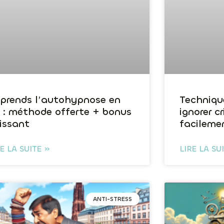
prends l’autohypnose en
Techniqu
 : méthode offerte + bonus
ignorer c
issant
facileme
RE LA SUITE »
LIRE LA SU
ANTI-STRESS