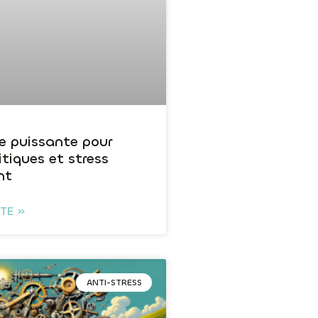
e puissante pour
ritiques et stress
nt
ITE »
ANTI-STRESS