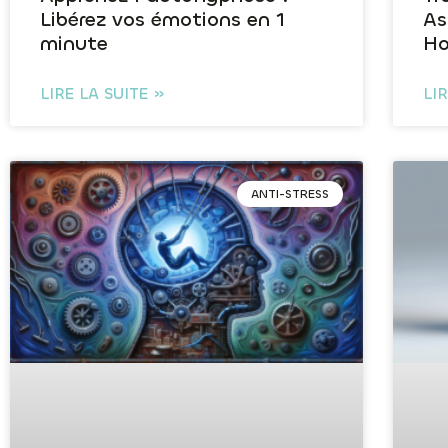
Libérez vos émotions en 1
As
minute
Ho
LIRE LA SUITE »
LI
ANTI-STRESS