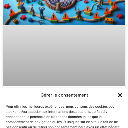
Gérer le consentement
Autohypnose : Astuces Puissantes
Pour offrir les meilleures expériences, nous utilisons des cookies pour
pour Éviter la Routine et
stocker et/ou accéder aux informations des appareils. Le fait d'y
Progresser
consentir nous permettra de traiter des données telles que le
comportement de navigation ou les ID uniques sur ce site. Le fait de ne
pas consentir ou de retirer son consentement peut avoir un effet négatif