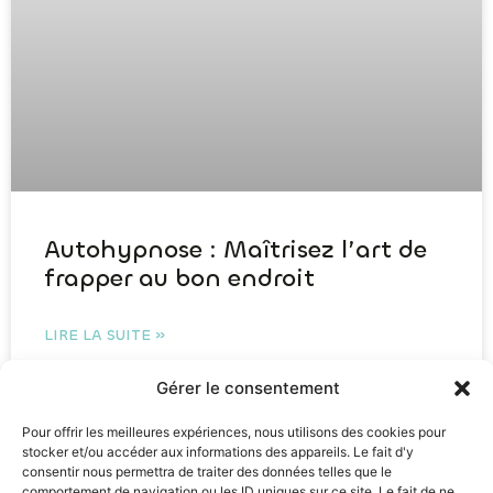
Autohypnose : Maîtrisez l’art de
frapper au bon endroit
LIRE LA SUITE »
Gérer le consentement
Pour offrir les meilleures expériences, nous utilisons des cookies pour
Autohypnose : Comment l’utiliser
stocker et/ou accéder aux informations des appareils. Le fait d'y
facilement au quotidien ?
consentir nous permettra de traiter des données telles que le
comportement de navigation ou les ID uniques sur ce site. Le fait de ne