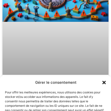
Gérer le consentement
Autohypnose : Astuces Puissantes
Pour offrir les meilleures expériences, nous utilisons des cookies pour
pour Éviter la Routine et
stocker et/ou accéder aux informations des appareils. Le fait d'y
Progresser
consentir nous permettra de traiter des données telles que le
comportement de navigation ou les ID uniques sur ce site. Le fait de ne
pas consentir ou de retirer son consentement peut avoir un effet négatif