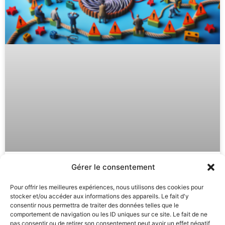
Gérer le consentement
Autohypnose : Astuces Puissantes
Pour offrir les meilleures expériences, nous utilisons des cookies pour
pour Éviter la Routine et
stocker et/ou accéder aux informations des appareils. Le fait d'y
Progresser
consentir nous permettra de traiter des données telles que le
comportement de navigation ou les ID uniques sur ce site. Le fait de ne
pas consentir ou de retirer son consentement peut avoir un effet négatif