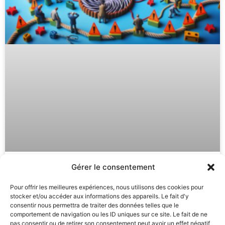
Gérer le consentement
Autohypnose : Astuces Puissantes
Pour offrir les meilleures expériences, nous utilisons des cookies pour
pour Éviter la Routine et
stocker et/ou accéder aux informations des appareils. Le fait d'y
Progresser
consentir nous permettra de traiter des données telles que le
comportement de navigation ou les ID uniques sur ce site. Le fait de ne
pas consentir ou de retirer son consentement peut avoir un effet négatif