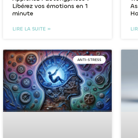
Libérez vos émotions en 1
As
minute
Ho
LIRE LA SUITE »
LI
ANTI-STRESS