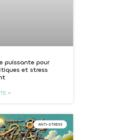
e puissante pour
ritiques et stress
nt
ITE »
ANTI-STRESS