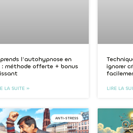
prends l’autohypnose en
Techniqu
 : méthode offerte + bonus
ignorer c
issant
facileme
RE LA SUITE »
LIRE LA SU
ANTI-STRESS