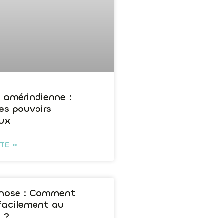
n amérindienne :
es pouvoirs
ux
ITE »
nose : Comment
r facilement au
 ?