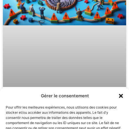
Gérer le consentement
Autohypnose : Astuces Puissantes
Pour offrir les meilleures expériences, nous utilisons des cookies pour
pour Éviter la Routine et
stocker et/ou accéder aux informations des appareils. Le fait d'y
Progresser
consentir nous permettra de traiter des données telles que le
comportement de navigation ou les ID uniques sur ce site. Le fait de ne
pas consentir ou de retirer son consentement peut avoir un effet négatif